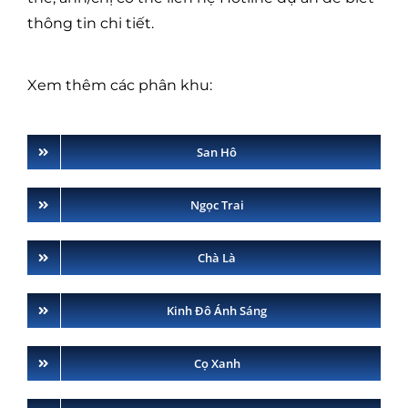
thông tin chi tiết.
Xem thêm các phân khu:
San Hô
Ngọc Trai
Chà Là
Kinh Đô Ánh Sáng
Cọ Xanh