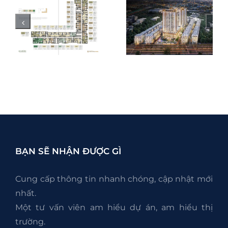
Nội Đô Hà
Lợi Thế của
Nội: Vì Sao
s
Chung Cư
The Park Lane
Atera Central
Linh Đàm
–
Phố Nối
Được Đánh
Giá Cao?
BẠN SẼ NHẬN ĐƯỢC GÌ
Cung cấp thông tin nhanh chóng, cập nhật mới
nhất.
Một tư vấn viên am hiểu dự án, am hiểu thị
trường.