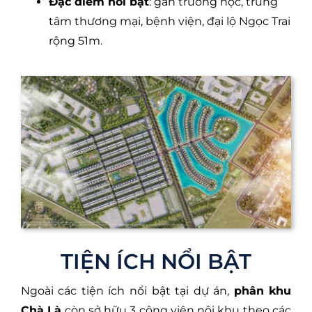
Đặc điểm nổi bật
: gần trường học, trung
tâm thương mại, bệnh viện, đại lộ Ngọc Trai
rộng 51m.
TIỆN ÍCH NỔI BẬT
Ngoài các tiện ích nổi bật tại dự án,
phân khu
Chà Là
còn sở hữu 3 công viên nội khu theo các