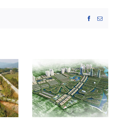
Facebook
Email
 đô thị
Văn Giang