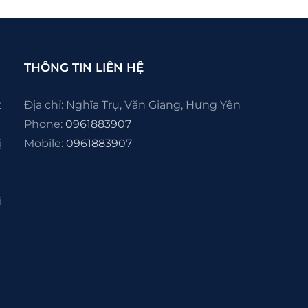
THÔNG TIN LIÊN HỆ
t
Địa chỉ: Nghĩa Trụ, Văn Giang, Hưng Yên
Phone:
0961883907
ị
Mobile:
0961883907
i