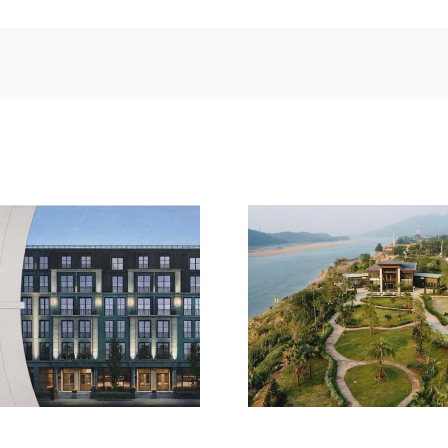
Dasong Village – Khu
đô thị nghỉ dưỡng ven
Mở bán khu
sông dẫn dắt xu hướng
Alluvia City 
second home tại Hòa
Bình